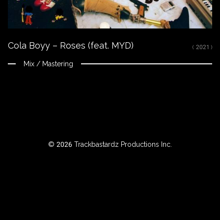
RTISTE
Cola Boyy – Roses (feat. MYD)
ILTRER
( 2021 )
AR
Mix / Mastering
NNÉE
BOUT
© 2026 Trackbastardz Productions Inc.
Instagram
Facebook