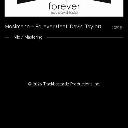
RTISTE
Mosimann – Forever (feat. David Taylor)
ILTRER
( 2018 )
AR
Mix / Mastering
NNÉE
BOUT
© 2026 Trackbastardz Productions Inc.
Instagram
Facebook