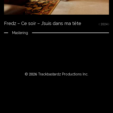
RTISTE
Fredz – Ce soir – J’suis dans ma tête
ILTRER
( 2024 )
AR
Mastering
NNÉE
BOUT
© 2026 Trackbastardz Productions Inc.
Instagram
Facebook