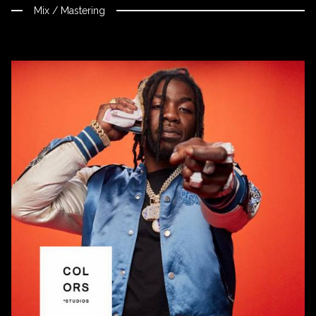
Mix / Mastering
Fermer
ÉCOUTER
Spotify
Apple Music
Youtube
CRÉDITS
Mixed, arranged and mastered by Nikola Feve « Nk.F »