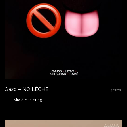
Fermer
ÉCOUTER
Spotify
Apple Music
Youtube
CRÉDITS
RAPPEL, DIE, FLEURS (feat. Tiakola), LETTRE À UN OPPS,
CELINE 3x, M.A.L.A. (feat. M Huncho), MOLLY, GRA GRA
BOOM (feat. Skread) mixés, arrangés et masterisés par
Nikola Feve « Nk.F ». Toutes les autres titres masterisés par
Nikola Feve « Nk.F ».
Gazo – NO LÈCHE
( 2023 )
Sorti le 1 juillet 2022
(P) 2022 BSB Productions distributed by Epic Records France -
Mix / Mastering
a division of Sony Music Entertainment France SAS