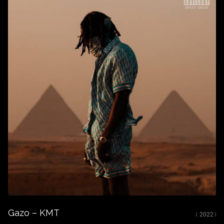
Fermer
ÉCOUTER
Spotify
Youtube
CRÉDITS
Mixé et masterisé par Nikola Feve « Nk.F »
Sorti le 30 mai 2022
(P) 2022 BSB Productions distributed by Epic Records France -
a division of Sony Music Entertainment France SAS
Gazo – KMT
( 2022 )