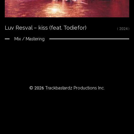
RTISTE
Luv Resval – kiss (feat. Todiefor)
ILTRER
( 2024 )
AR
Mix / Mastering
NNÉE
BOUT
© 2026 Trackbastardz Productions Inc.
Instagram
Facebook