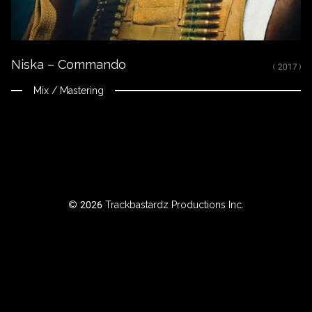
RTISTE
Niska – Commando
ILTRER
( 2017 )
AR
Mix / Mastering
NNÉE
BOUT
© 2026 Trackbastardz Productions Inc.
Instagram
Facebook