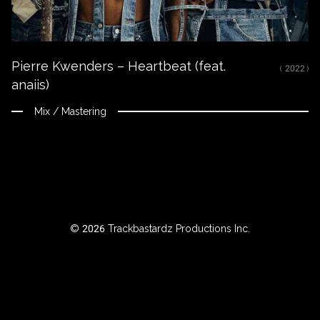
RTISTE
Pierre Kwenders – Heartbeat (feat.
ILTRER
( 2022 )
anaiis)
AR
NNÉE
Mix / Mastering
BOUT
Instagram
© 2026 Trackbastardz Productions Inc.
Facebook