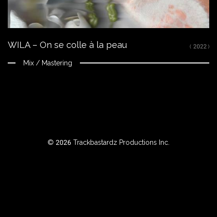
RTISTE
WILA – On se colle à la peau
ILTRER
( 2022 )
AR
Mix / Mastering
NNÉE
BOUT
© 2026 Trackbastardz Productions Inc.
Instagram
Facebook