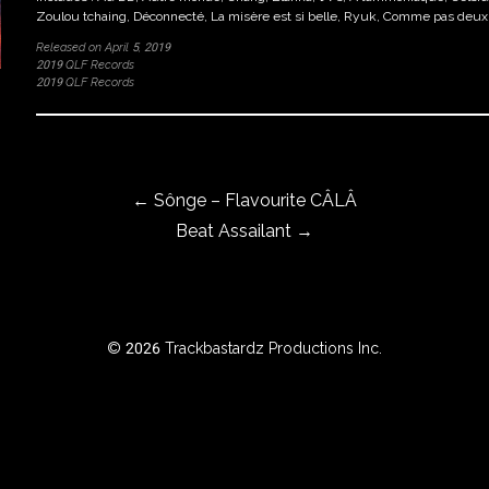
Zoulou tchaing, Déconnecté, La misère est si belle, Ryuk, Comme pas deux, S
Released on April 5, 2019
2019 QLF Records
2019 QLF Records
←
Sônge – Flavourite CÂLÂ
Beat Assailant
→
© 2026 Trackbastardz Productions Inc.