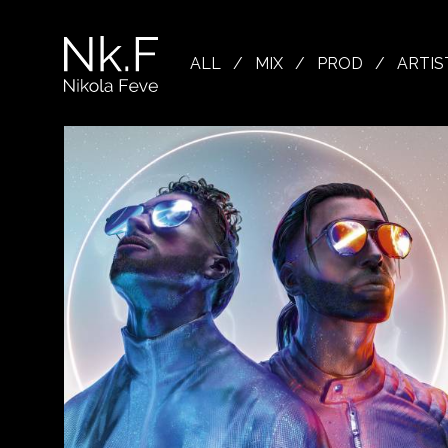
→
Skip
to
Nikola
main
Feve
ALL
/
MIX
/
PROD
/
ARTIS
content
"Nk.F"
L
OJECTS
XING
ODUCTION
OWSE
TIST