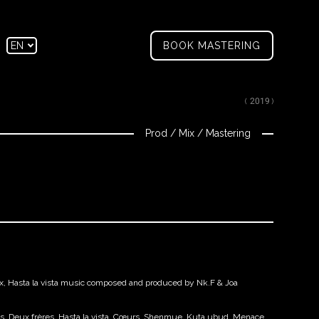
tagram
Facebook
EN
BOOK MASTERING
FR
( 2019 )
Prod
/
Mix
/
Mastering
 Hasta la vista music composed and produced by Nk.F & Joa
us, Deux frères, Hasta la vista, Cœurs, Shenmue, Kuta ubud, Menace,