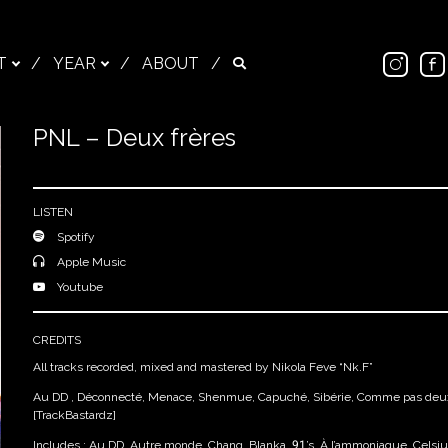
Ins
T
/
YEAR
/
ABOUT
/
Search
PNL – Deux frères
Close
LISTEN
Spotify
Apple Music
Youtube
CREDITS
All tracks recorded, mixed and mastered by Nikola Feve “Nk.F”
Au DD , Déconnecté, Menace, Shenmue, Capuché, Sibérie, Comme pas deux,
[TrackBastardz]
Includes : Au DD, Autre monde, Chang, Blanka, 91’s, À l’ammoniaque, Celsi